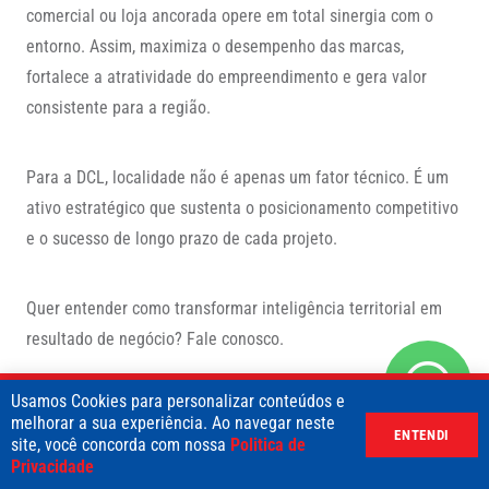
comercial ou loja ancorada opere em total sinergia com o
entorno. Assim, maximiza o desempenho das marcas,
fortalece a atratividade do empreendimento e gera valor
consistente para a região.
Para a DCL, localidade não é apenas um fator técnico. É um
ativo estratégico que sustenta o posicionamento competitivo
e o sucesso de longo prazo de cada projeto.
Quer entender como transformar inteligência territorial em
resultado de negócio? Fale conosco.
ENVIE UMA MENSAGEM
Usamos Cookies para personalizar conteúdos e
melhorar a sua experiência. Ao navegar neste
ENTENDI
1
…
3
4
5
site, você concorda com nossa
Politica de
Privacidade